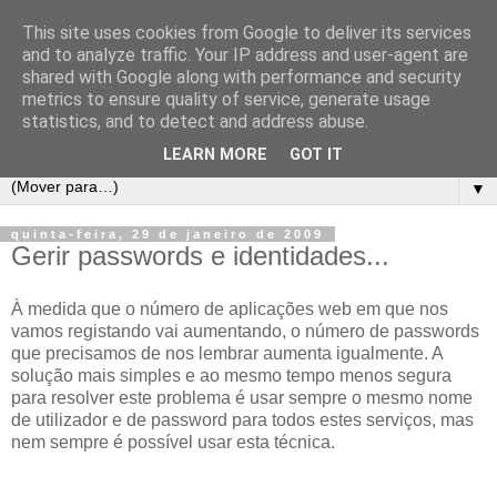
This site uses cookies from Google to deliver its services
Mac @ ISCTE-IUL
and to analyze traffic. Your IP address and user-agent are
shared with Google along with performance and security
metrics to ensure quality of service, generate usage
Grupo de utilizadores da plataforma Apple Mac OS X no
statistics, and to detect and address abuse.
ISCTE-IUL.
LEARN MORE
GOT IT
▼
quinta-feira, 29 de janeiro de 2009
Gerir passwords e identidades...
À medida que o número de aplicações web em que nos
vamos registando vai aumentando, o número de passwords
que precisamos de nos lembrar aumenta igualmente. A
solução mais simples e ao mesmo tempo menos segura
para resolver este problema é usar sempre o mesmo nome
de utilizador e de password para todos estes serviços, mas
nem sempre é possível usar esta técnica.